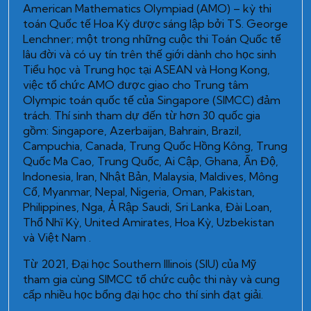
American Mathematics Olympiad (AMO) – kỳ thi
toán Quốc tế Hoa Kỳ được sáng lập bởi TS. George
Lenchner; một trong những cuộc thi Toán Quốc tế
lâu đời và có uy tín trên thế giới dành cho học sinh
Tiểu học và Trung học tại ASEAN và Hong Kong,
việc tổ chức AMO được giao cho Trung tâm
Olympic toán quốc tế của Singapore (SIMCC) đảm
trách. Thí sinh tham dự đến từ hơn 30 quốc gia
gồm: Singapore, Azerbaijan, Bahrain, Brazil,
Campuchia, Canada, Trung Quốc Hồng Kông, Trung
Quốc Ma Cao, Trung Quốc, Ai Cập, Ghana, Ấn Độ,
Indonesia, Iran, Nhật Bản, Malaysia, Maldives, Mông
Cổ, Myanmar, Nepal, Nigeria, Oman, Pakistan,
Philippines, Nga, Ả Rập Saudi, Sri Lanka, Đài Loan,
Thổ Nhĩ Kỳ, United Amirates, Hoa Kỳ, Uzbekistan
và Việt Nam .
Từ 2021, Đại học Southern Illinois (SIU) của Mỹ
tham gia cùng SIMCC tổ chức cuộc thi này và cung
cấp nhiều học bổng đại học cho thí sinh đạt giải.