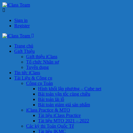
Sign in
Register
Trang chủ
Giới Thiệu
Giới thiệu iClass
Tổ chức Nhân sự
Tuyển dụng
Tin tức iClass
Tài Liệu & Công cụ
Công cụ Toán
Hình khối lập phương – Cube net
Bài toán vận tốc cùng chiều
Bài toán lãi lỗ
Bài toán giảm giá sản phẩm
iClass Practice & MTO
Tài liệu iClass Practice
Tài liệu MTO 2021 – 2022
Các kỳ thi Toán Quốc Tế
Tài liệu IKMC