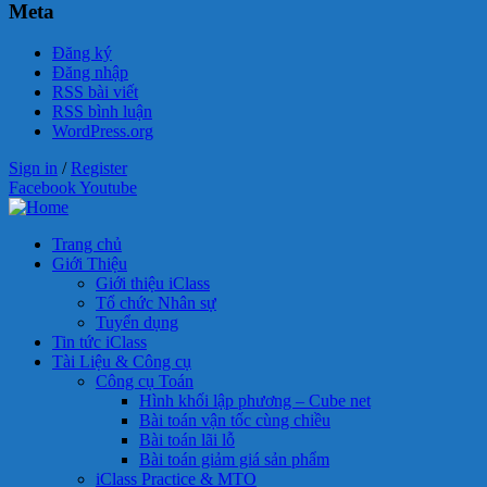
Meta
Đăng ký
Đăng nhập
RSS bài viết
RSS bình luận
WordPress.org
Sign in
/
Register
Facebook
Youtube
Trang chủ
Giới Thiệu
Giới thiệu iClass
Tổ chức Nhân sự
Tuyển dụng
Tin tức iClass
Tài Liệu & Công cụ
Công cụ Toán
Hình khối lập phương – Cube net
Bài toán vận tốc cùng chiều
Bài toán lãi lỗ
Bài toán giảm giá sản phẩm
iClass Practice & MTO