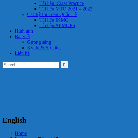
Tài liệu iClass Practice
Tài liệu MTO 2021 – 2022
Các kỳ thi Toán Quốc Tế
Tài liệu IKMC
Tài liệu APMOPS
Hình ảnh
Bài viết
Gương sáng
Kỳ thi & Sự kiện
Liên hệ
English
Home