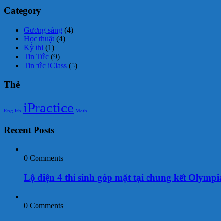
Category
Gương sáng
(4)
Học thuật
(4)
Kỳ thi
(1)
Tin Tức
(9)
Tin tức iClass
(5)
Thẻ
iPractice
English
Math
Recent Posts
0 Comments
Lộ diện 4 thí sinh góp mặt tại chung kết Olympi
0 Comments