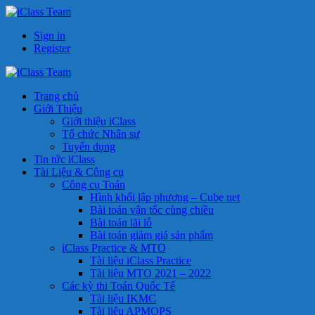
Sign in
Register
Trang chủ
Giới Thiệu
Giới thiệu iClass
Tổ chức Nhân sự
Tuyển dụng
Tin tức iClass
Tài Liệu & Công cụ
Công cụ Toán
Hình khối lập phương – Cube net
Bài toán vận tốc cùng chiều
Bài toán lãi lỗ
Bài toán giảm giá sản phẩm
iClass Practice & MTO
Tài liệu iClass Practice
Tài liệu MTO 2021 – 2022
Các kỳ thi Toán Quốc Tế
Tài liệu IKMC
Tài liệu APMOPS