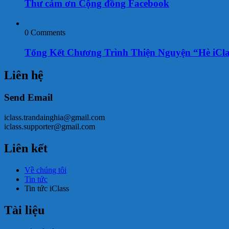
Thư cảm ơn Cộng đồng Facebook
0 Comments
Tổng Kết Chương Trình Thiện Nguyện “Hè iClas
Liên hệ
Send Email
iclass.trandainghia@gmail.com
iclass.supporter@gmail.com
Liên kết
Về chúng tôi
Tin tức
Tin tức iClass
Tài liệu