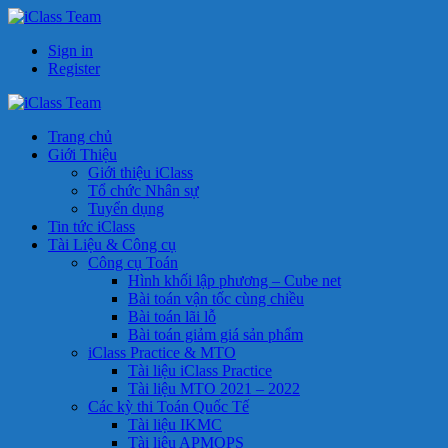
Sign in
Register
Trang chủ
Giới Thiệu
Giới thiệu iClass
Tổ chức Nhân sự
Tuyển dụng
Tin tức iClass
Tài Liệu & Công cụ
Công cụ Toán
Hình khối lập phương – Cube net
Bài toán vận tốc cùng chiều
Bài toán lãi lỗ
Bài toán giảm giá sản phẩm
iClass Practice & MTO
Tài liệu iClass Practice
Tài liệu MTO 2021 – 2022
Các kỳ thi Toán Quốc Tế
Tài liệu IKMC
Tài liệu APMOPS