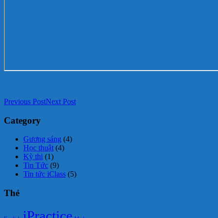
Previous Post
Next Post
Category
Gương sáng
(4)
Học thuật
(4)
Kỳ thi
(1)
Tin Tức
(9)
Tin tức iClass
(5)
Thẻ
iPractice