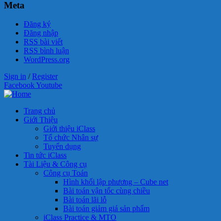
Meta
Đăng ký
Đăng nhập
RSS bài viết
RSS bình luận
WordPress.org
Sign in
/
Register
Facebook
Youtube
Trang chủ
Giới Thiệu
Giới thiệu iClass
Tổ chức Nhân sự
Tuyển dụng
Tin tức iClass
Tài Liệu & Công cụ
Công cụ Toán
Hình khối lập phương – Cube net
Bài toán vận tốc cùng chiều
Bài toán lãi lỗ
Bài toán giảm giá sản phẩm
iClass Practice & MTO