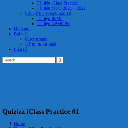
Tài liệu iClass Practice
Tài liệu MTO 2021 – 2022
Các kỳ thi Toán Quốc Tế
Tài liệu IKMC
Tài liệu APMOPS
Hình ảnh
Bài viết
Gương sáng
Kỳ thi & Sự kiện
Liên hệ
Quizizz iClass Practice 01
Home