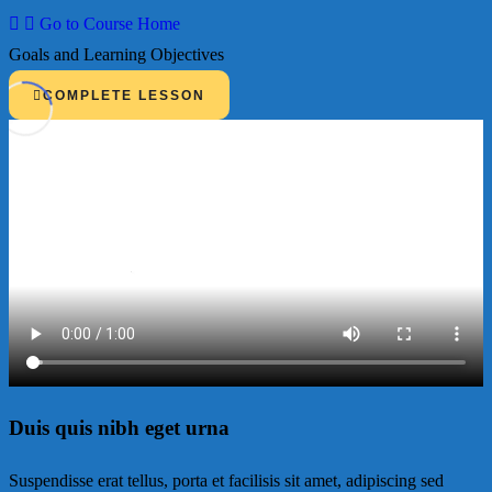
Lesson List
Go to Course Home
Browse Q&A
Goals and Learning Objectives
Introduction
COMPLETE LESSON
Encryption Crash Course
Security Bugs and Vulnerabilities
Duis quis nibh eget urna
Suspendisse erat tellus, porta et facilisis sit amet, adipiscing sed